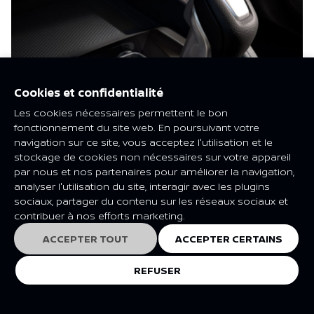
Cookies et confidentialité
Les cookies nécessaires permettent le bon
fonctionnement du site web. En poursuivant votre
navigation sur ce site, vous acceptez l'utilisation et le
stockage de cookies non nécessaires sur votre appareil
CHANGEMENT DE VITESSE EN DOUCEUR
par nous et nos partenaires pour améliorer la navigation,
Faites l'expérience d'un changement de vitesse
analyser l'utilisation du site, interagir avec les plugins
fluide avec une boîte de vitesses automatique à 7
sociaux, partager du contenu sur les réseaux sociaux et
rapports (avec mode manuel) ou une option de boîte
contribuer à nos efforts marketing.
de vitesses manuelle à 6 rapports pour une
économie de carburant optimale
ACCEPTER TOUT
ACCEPTER CERTAINS
REFUSER
EXPLORER
EXPLORER