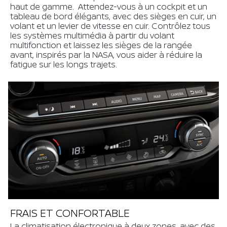
haut de gamme. Attendez-vous à un cockpit et un
tableau de bord élégants, avec des sièges en cuir, un
volant et un levier de vitesse en cuir. Contrôlez tous
les systèmes multimédia à partir du volant
multifonction et laissez les sièges de la rangée
avant, inspirés par la NASA, vous aider à réduire la
fatigue sur les longs trajets.
FRAIS ET CONFORTABLE
La climatisation électronique à deux zones, avec des