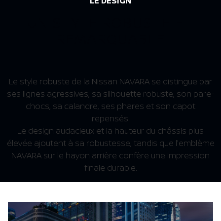
LE DÉSIGN
UN STYLE ROBUSTE ET
REMARQUABLE
Le style robuste de la Nissan NAVARA se distingue par
ses lignes agressives, sa silhouette robuste, son pare-
chocs, sa calandre, ses phares et son capot
repensés.
Le design audacieux et la hauteur du châssis plus
élevée ajoutent à sa robustesse, tandis que l'emblème
NAVARA sur le hayon arrière confère une impression
finale durable.