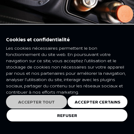
Cookies et confidentialité
PORTE-GOBELET ET RANGEMENT
Les cookies nécessaires permettent le bon
POUR TÉLÉPHONE PORTABLE
fonctionnement du site web. En poursuivant votre
navigation sur ce site, vous acceptez l'utilisation et le
stockage de cookies non nécessaires sur votre appareil
par nous et nos partenaires pour améliorer la navigation,
analyser l'utilisation du site, interagir avec les plugins
sociaux, partager du contenu sur les réseaux sociaux et
contribuer à nos efforts marketing.
ACCEPTER TOUT
ACCEPTER CERTAINS
Previous
Next
REFUSER
EXPLORER
EXPLORER
AUSSI INTELLIGENT QUE
SÛRETÉ