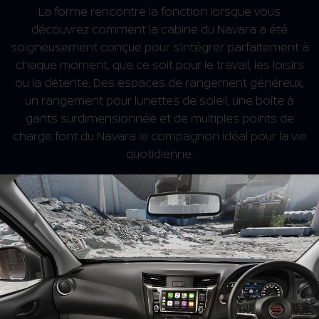
La forme rencontre la fonction lorsque vous
découvrez comment la cabine du Navara a été
soigneusement conçue pour s’intégrer parfaitement à
chaque moment, que ce soit pour le travail, les loisirs
ou la détente. Des espaces de rangement généreux,
un rangement pour lunettes de soleil, une boîte à
gants surdimensionnée et de multiples points de
charge font du Navara le compagnon idéal pour la vie
quotidienne.